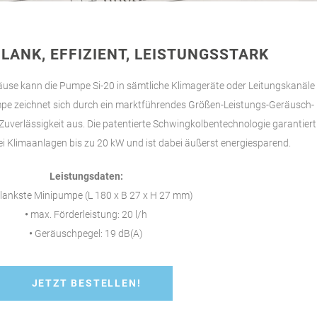
LANK, EFFIZIENT, LEISTUNGSSTARK
use kann die Pumpe Si-20 in sämtliche Klimageräte oder Leitungskanäle
umpe zeichnet sich durch ein marktführendes Größen-Leistungs-Geräusch-
Zuverlässigkeit aus. Die patentierte Schwingkolbentechnologie garantiert
i Klimaanlagen bis zu 20 kW und ist dabei äußerst energiesparend.
Leistungsdaten:
lankste Minipumpe (L 180 x B 27 x H 27 mm)
•
max. Förderleistung: 20 l/h
•
Geräuschpegel: 19 dB(A)
JETZT BESTELLEN!