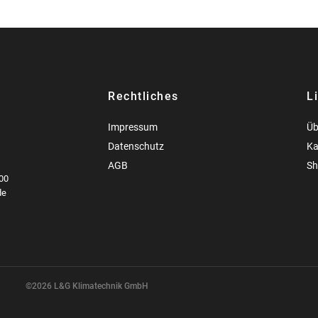
Rechtliches
L
Impressum
Üb
Datenschutz
Ka
AGB
Sh
00
de
©2026 L&G Klimatechnik GmbH