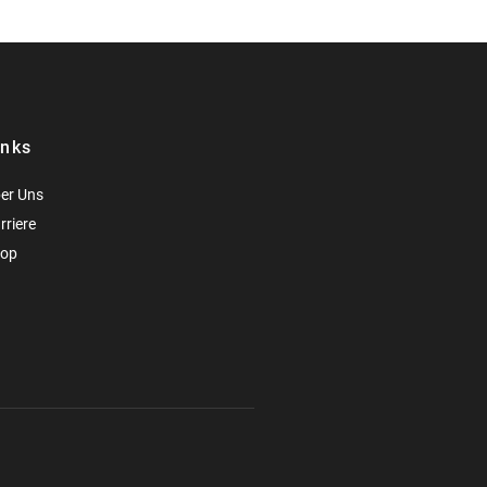
inks
er Uns
rriere
op